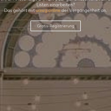
Listen einarbeiten?
Das gehört mit
uawg.online
der Vergangenheit an.
Gratis-Registrierung