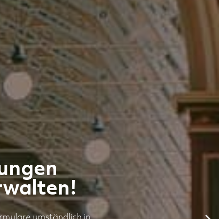
tungen
rwalten!
rmulare umständlich in