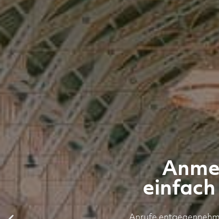
Anmel
einfach
Anrufe entgegennehmen