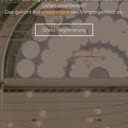
Listen einarbeiten?
Das gehört mit
uawg.online
der Vergangenheit an.
Gratis-Registrierung