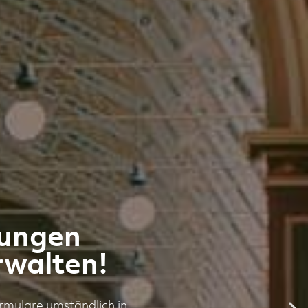
tungen
rwalten!
rmulare umständlich in