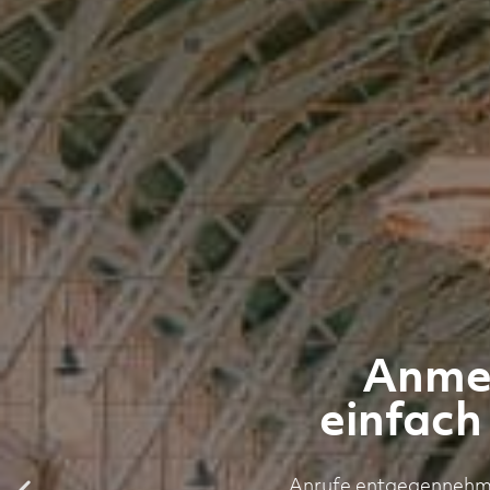
Anmel
einfach
Anrufe entgegennehmen