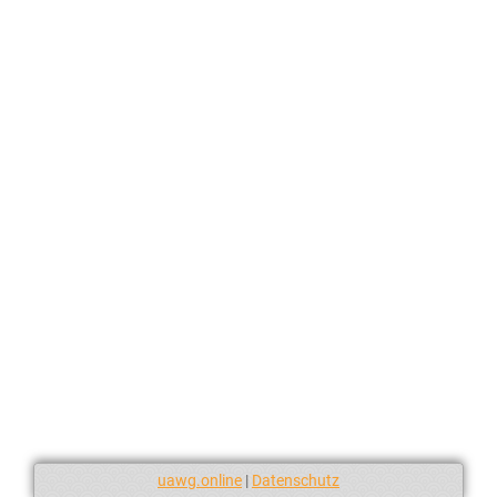
uawg.online
|
Datenschutz