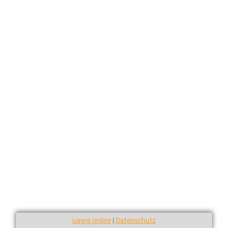
uawg.online
|
Datenschutz